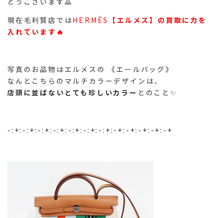
とうございます🙇
現在毛利質店では
HERMÈS
【エルメス】
の買取に力を
入れています🔥
写真のお品物はエルメスの 《エールバッグ》
なんとこちらのマルチカラーデザインは、
店頭に並ばないとても珍しいカラー
とのこと✨
-:+:-:+:-:+:-:+:-:+:-:+:-:+:-+:-+:-+:-+:-+