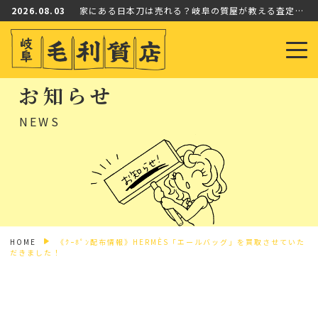
2026.08.03
家にある日本刀は売れる？岐阜の質屋が教える査定ポイントと価値の見分け方
2026.08.01
【買取実績】オメガ スピードマスター “シルバー スヌーピー アワード” を高価買取いたしました【岐…
2026.08.06
【入荷情報】ルイ・ヴィトン モノグラム・シャドウのカードケースが入荷！メルカリShopsタイムセール…
2026.08.03
家にある日本刀は売れる？岐阜の質屋が教える査定ポイントと価値の見分け方
お知らせ
2026.08.01
【買取実績】オメガ スピードマスター “シルバー スヌーピー アワード” を高価買取いたしました【岐…
NEWS
HOME
《ｸｰﾎﾟﾝ配布情報》HERMÈS「エールバッグ」を買取させていた
だきました！