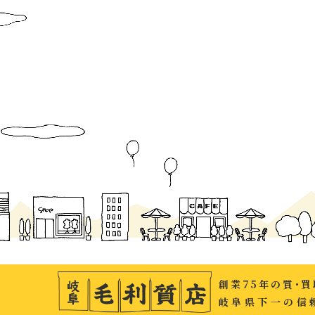
創業75年の質･
岐阜県下一の信