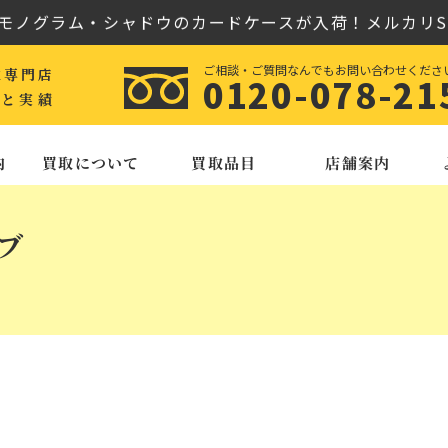
モノグラム・シャドウのカードケースが入荷！メルカリSh
阜の質屋が教える査定ポイントと価値の見分け方
ご相談・ご質問なんでもお問い合わせくださ
取専門店
0120-078-21
マスター “シルバー スヌーピー アワード” を高価買取
と実績
モノグラム・シャドウのカードケースが入荷！メルカリSh
内
買取について
買取品目
店舗案内
阜の質屋が教える査定ポイントと価値の見分け方
マスター “シルバー スヌーピー アワード” を高価買取
イブ