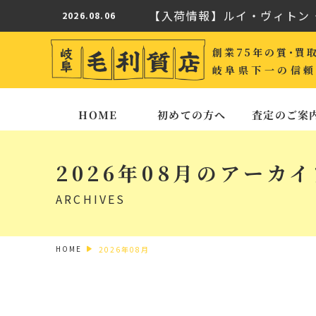
【入荷情報】ルイ・ヴィトン 
2026.08.06
家にある日本刀は売れる？岐
2026.08.03
創業75年の質･買
【買取実績】オメガ スピード
2026.08.01
岐阜県下一の信頼
【入荷情報】ルイ・ヴィトン 
2026.08.06
初めての方へ
査定のご案
HOME
家にある日本刀は売れる？岐
2026.08.03
【買取実績】オメガ スピード
2026.08.01
2026年08月のアーカ
ARCHIVES
HOME
2026年08月