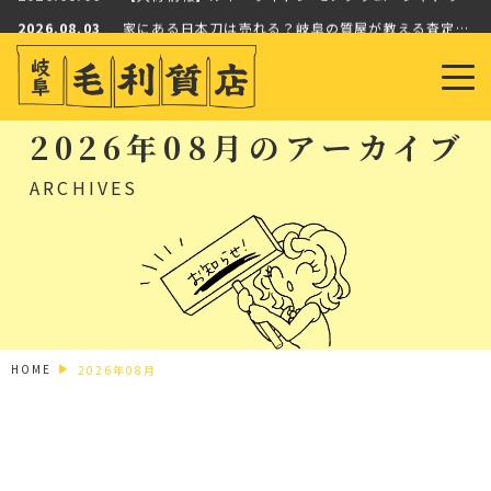
2026.08.03
家にある日本刀は売れる？岐阜の質屋が教える査定ポイントと価値の見分け方
2026.08.01
【買取実績】オメガ スピードマスター “シルバー スヌーピー アワード” を高価買取いたしました【岐…
2026.08.06
【入荷情報】ルイ・ヴィトン モノグラム・シャドウのカードケースが入荷！メルカリShopsタイムセール…
2026.08.03
家にある日本刀は売れる？岐阜の質屋が教える査定ポイントと価値の見分け方
2026年08月のアーカイブ
2026.08.01
【買取実績】オメガ スピードマスター “シルバー スヌーピー アワード” を高価買取いたしました【岐…
ARCHIVES
HOME
2026年08月